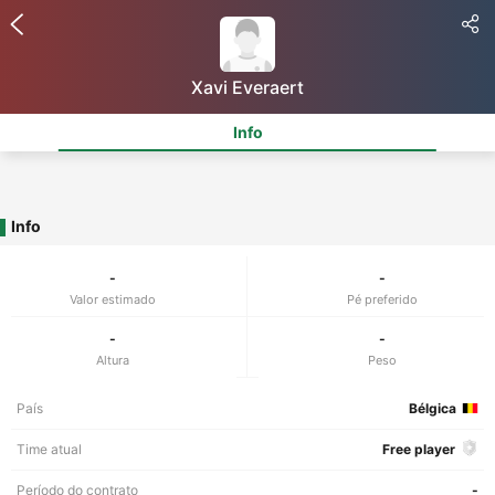
Xavi Everaert
Info
Info
-
-
Valor estimado
Pé preferido
-
-
Altura
Peso
País
Bélgica
Time atual
Free player
Período do contrato
-