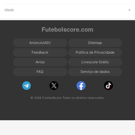
Idade
-
Futebolscore.com
Anúncio(AD)
Sitemap
Feedback
Política de Privacidade
Aviso
Livescore Grátis
FAQ
Serviço de dados
© 2026 FutebolScore Todos os direitos reservados.