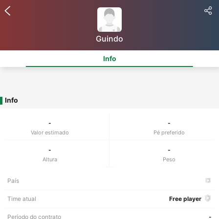
Guindo
Info
Info
-
-
Valor estimado
Pé preferido
-
-
Altura
Peso
País
Time atual
Free player
Período do contrato
-