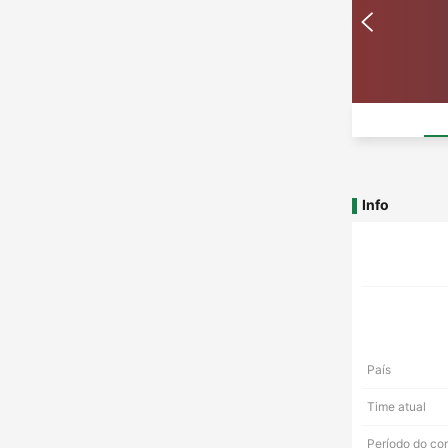
Info
País
Time atual
Período do co