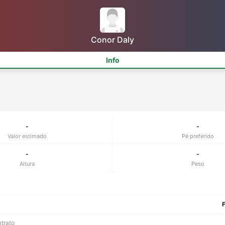
Conor Daly
Info
-
-
Valor estimado
Pé preferido
-
-
Altura
Peso
F
ntrato