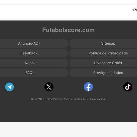
17
Futebolscore.com
Anúncio(AD)
Sitemap
Feedback
Política de Privacidade
Aviso
Livescore Grátis
FAQ
Serviço de dados
© 2026 FutebolScore Todos os direitos reservados.