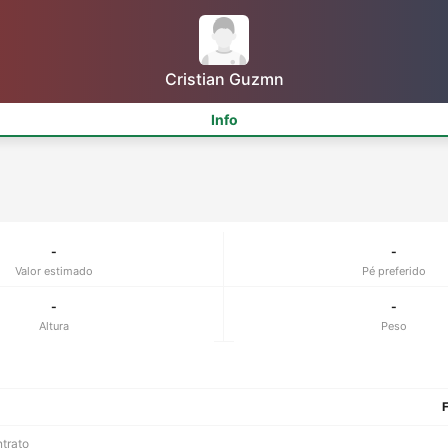
Cristian Guzmn
Info
-
-
Valor estimado
Pé preferido
-
-
Altura
Peso
F
ntrato