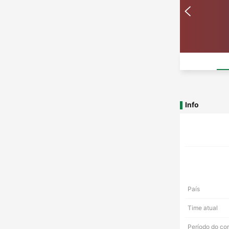
Info
País
Time atual
Período do co