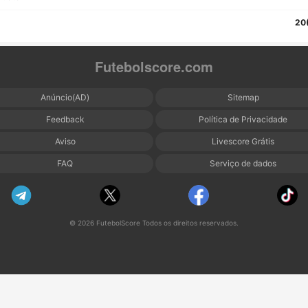
20
Futebolscore.com
Anúncio(AD)
Sitemap
Feedback
Política de Privacidade
Aviso
Livescore Grátis
FAQ
Serviço de dados
© 2026 FutebolScore Todos os direitos reservados.