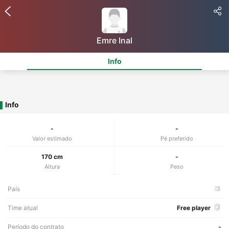
Emre Inal
Info
Info
-
-
Valor estimado
Pé preferido
170 cm
-
Altura
Peso
País
Time atual
Free player
Período do contrato
-