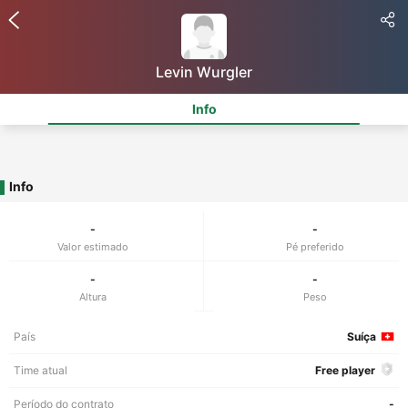
Levin Wurgler
Info
Info
-
-
Valor estimado
Pé preferido
-
-
Altura
Peso
País
Suíça
Time atual
Free player
Período do contrato
-