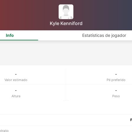
Kyle Kenniford
Info
Estatísticas de jogador
-
-
Valor estimado
Pé preferido
-
-
Altura
Peso
F
ntrato