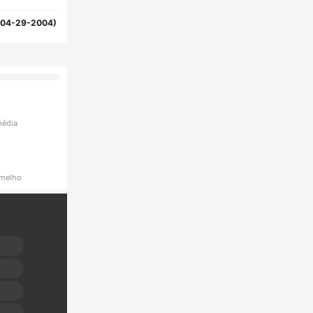
(04-29-2004)
média
rmelho