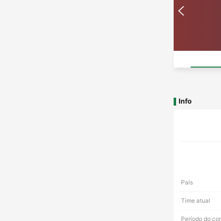
Info
País
Time atual
Período do co