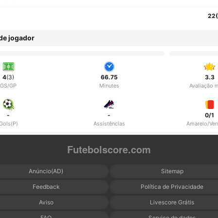
22
 de jogador
4
(3)
66.75
3.3
GS/GP
Minutes
Avaliação 
-
-
0/1
Gols(P)
Assistências
Amarelo/Ve
Futebolscore.com
Anúncio(AD)
Sitemap
Feedback
Política de Privacidade
Aviso
Livescore Grátis
FAQ
Serviço de dados