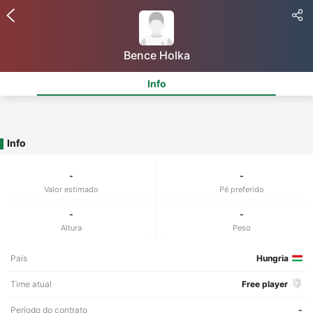
Bence Holka
Info
Info
-
-
Valor estimado
Pé preferido
-
-
Altura
Peso
País
Hungria
Time atual
Free player
Período do contrato
-