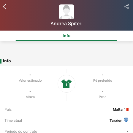
Andrea Spiteri
Info
Info
-
-
Valor estimado
Pé preferido
1
-
-
Altura
Peso
País
Malta
Time atual
Tarxien
Período do contrato
-