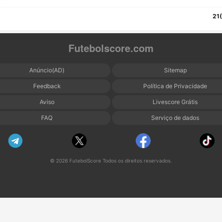
21
Futebolscore.com
Anúncio(AD)
Sitemap
Feedback
Política de Privacidade
Aviso
Livescore Grátis
FAQ
Serviço de dados
© 2026 FutebolScore Todos os direitos reservados.