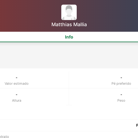
Matthias Mallia
Info
-
-
Valor estimado
Pé preferido
-
-
Altura
Peso
F
ntrato