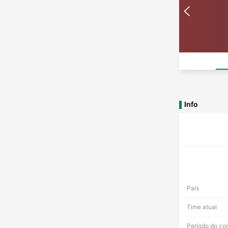
Info
País
Time atual
Período do co