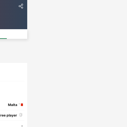
Malta
ree player
-