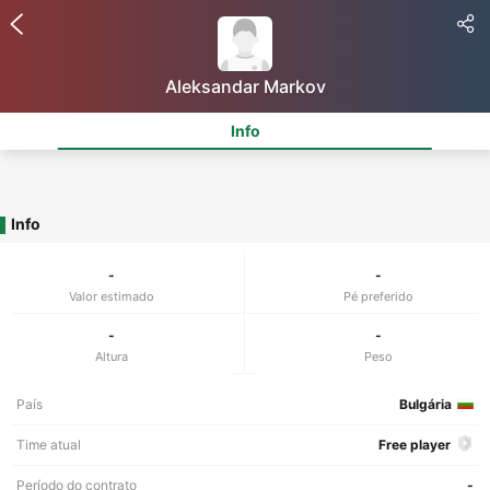
Aleksandar Markov
Info
Info
-
-
Valor estimado
Pé preferido
-
-
Altura
Peso
País
Bulgária
Time atual
Free player
Período do contrato
-