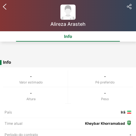
Alireza Arasteh
Info
Info
-
-
Valor estimado
Pé preferido
-
-
Altura
Peso
País
Irã
Time atual
Kheybar Khorramabad
Período do contrato
-