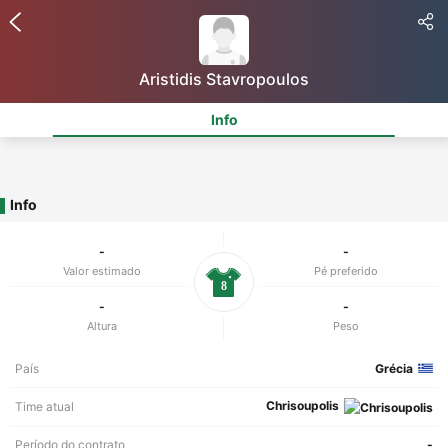
Aristidis Stavropoulos
Info
Info
-
-
Valor estimado
Pé preferido
8
-
-
Altura
Peso
País
Grécia
Chrisoupolis
Time atual
Período do contrato
-