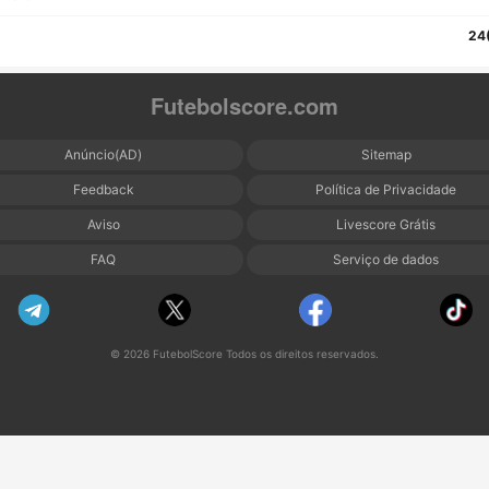
24
Futebolscore.com
Anúncio(AD)
Sitemap
Feedback
Política de Privacidade
Aviso
Livescore Grátis
FAQ
Serviço de dados
© 2026 FutebolScore Todos os direitos reservados.