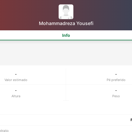
Mohammadreza Yousefi
Info
-
-
Valor estimado
Pé preferido
-
-
Altura
Peso
ntrato