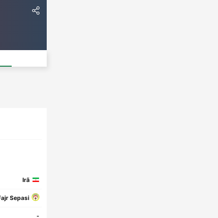
Irã
Fajr Sepasi
-