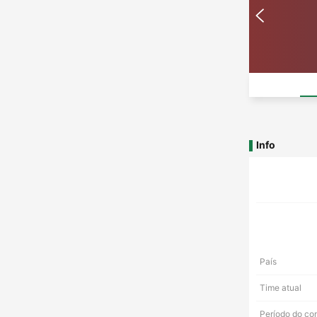
Info
País
Time atual
Período do co