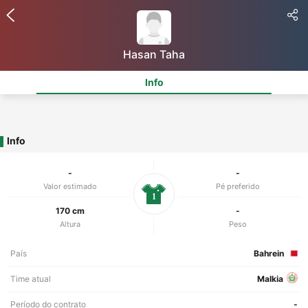
Hasan Taha
Info
Info
-
-
Valor estimado
Pé preferido
1
170 cm
-
Altura
Peso
País
Bahrein
Time atual
Malkia
Período do contrato
-