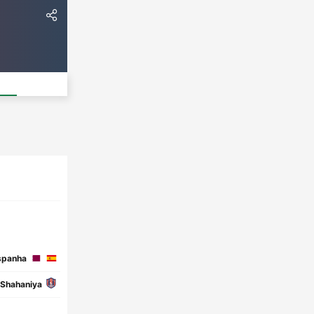
spanha
-Shahaniya