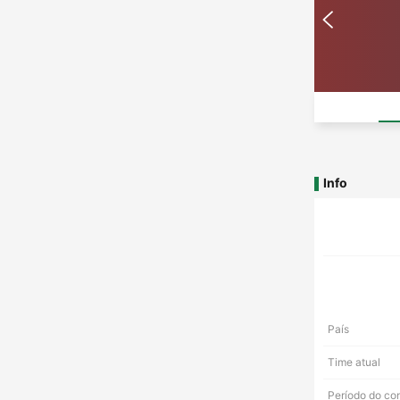
Info
País
Time atual
Período do co