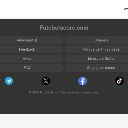
22
Futebolscore.com
Anúncio(AD)
Sitemap
Feedback
Política de Privacidade
Aviso
Livescore Grátis
FAQ
Serviço de dados
© 2026 FutebolScore Todos os direitos reservados.