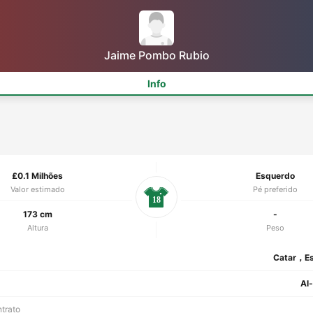
Jaime Pombo Rubio
Info
£0.1 Milhões
Esquerdo
Valor estimado
Pé preferido
18
173 cm
-
Altura
Peso
Catar，E
Al
ntrato