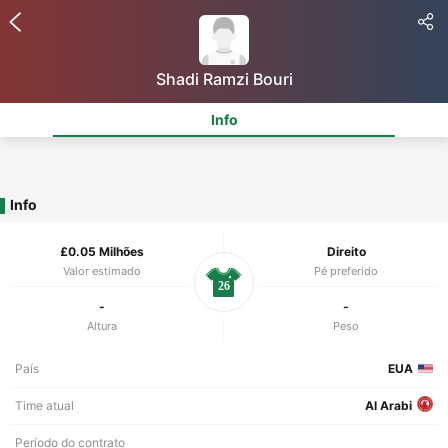
Shadi Ramzi Bouri
Info
Info
£0.05 Milhões
Direito
Valor estimado
Pé preferido
26
-
-
Altura
Peso
País
EUA
Time atual
Al Arabi
Período do contrato