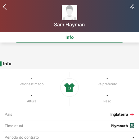
Sam Hayman
Info
Info
-
-
Valor estimado
Pé preferido
43
-
-
Altura
Peso
País
Inglaterra
Time atual
Plymouth
Período do contrato
-