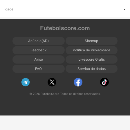
Idade
-
Futebolscore.com
Anúncio(AD)
Sitemap
Feedback
Política de Privacidade
Aviso
Livescore Grátis
FAQ
Serviço de dados
© 2026 FutebolScore Todos os direitos reservados.