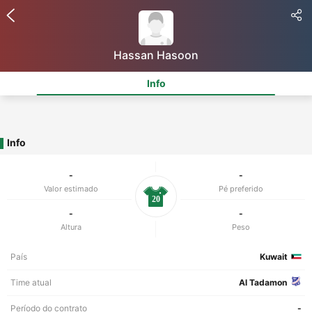
Hassan Hasoon
Info
Info
-
-
Valor estimado
Pé preferido
20
-
-
Altura
Peso
País
Kuwait
Time atual
Al Tadamon
Período do contrato
-