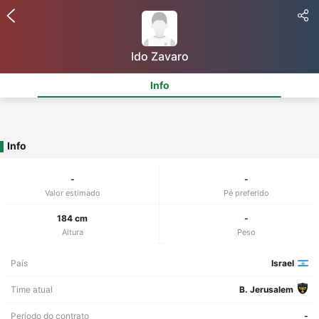
Ido Zavaro
Info
Info
-
-
Valor estimado
Pé preferido
184 cm
-
Altura
Peso
País
Israel
Time atual
B. Jerusalem
Período do contrato
-