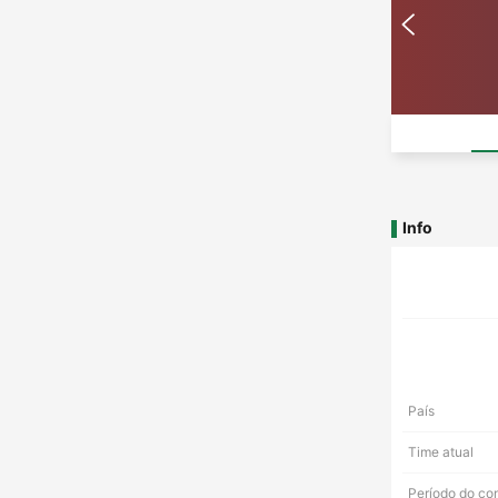
Info
País
Time atual
Período do co