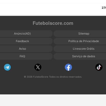
27
Futebolscore.com
Anúncio(AD)
Sitemap
Feedback
Política de Privacidade
Aviso
Livescore Grátis
FAQ
Serviço de dados
© 2026 FutebolScore Todos os direitos reservados.