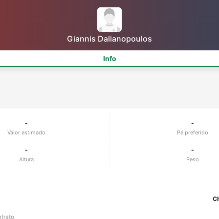
Giannis Dalianopoulos
Info
-
-
Valor estimado
Pé preferido
-
-
Altura
Peso
Ch
ntrato