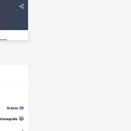
Grécia
risoupolis
-