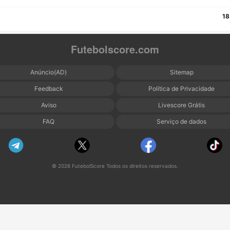
18
Futebolscore.com
Anúncio(AD)
Sitemap
Feedback
Política de Privacidade
Aviso
Livescore Grátis
FAQ
Serviço de dados
© 2026 FutebolScore Todos os direitos reservados.