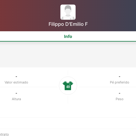
Filippo D'Emilio F
Info
-
-
Valor estimado
Pé preferido
40
-
-
Altura
Peso
ntrato