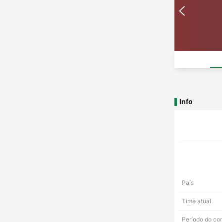
Info
País
Time atual
Período do co