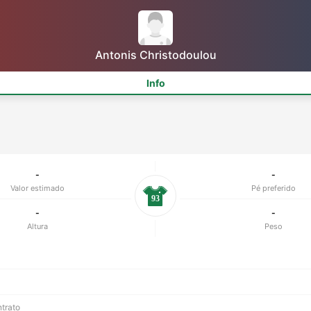
Antonis Christodoulou
Info
-
-
Valor estimado
Pé preferido
93
-
-
Altura
Peso
ntrato