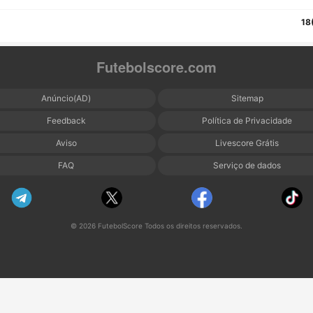
18
Futebolscore.com
Anúncio(AD)
Sitemap
Feedback
Política de Privacidade
Aviso
Livescore Grátis
FAQ
Serviço de dados
© 2026 FutebolScore Todos os direitos reservados.