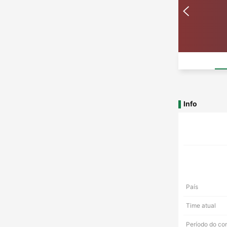
Info
País
Time atual
Período do co