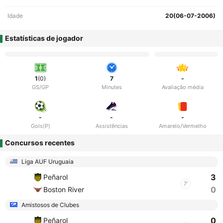
Idade
20(06-07-2006)
Estatísticas de jogador
1
(0)
7
-
GS/GP
Minutes
Avaliação média
-
-
-
Gols(P)
Assistências
Amarelo/Vermelho
Concursos recentes
Liga AUF Uruguaia
3
Peñarol
7'
0
Boston River
Amistosos de Clubes
0
Peñarol