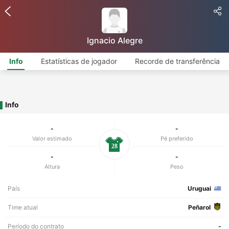
Ignacio Alegre
Info
Estatísticas de jogador
Recorde de transferência
Info
-
-
Valor estimado
Pé preferido
28
-
-
Altura
Peso
País
Uruguai
Time atual
Peñarol
Período do contrato
-