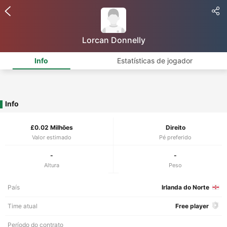
Lorcan Donnelly
Info
Estatísticas de jogador
Info
£0.02 Milhões
Direito
Valor estimado
Pé preferido
-
-
Altura
Peso
País
Irlanda do Norte
Time atual
Free player
Período do contrato