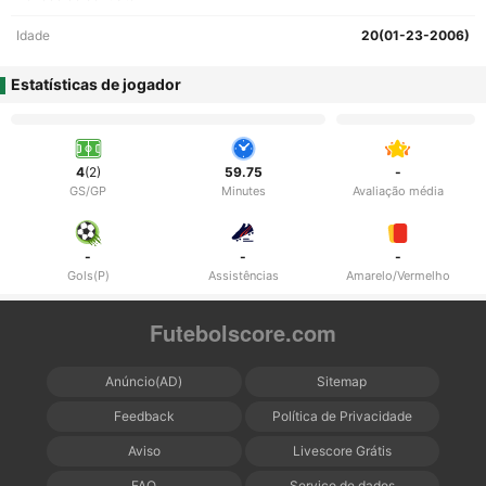
Idade
20(01-23-2006)
Estatísticas de jogador
4
(2)
59.75
-
GS/GP
Minutes
Avaliação média
-
-
-
Gols(P)
Assistências
Amarelo/Vermelho
Futebolscore.com
Anúncio(AD)
Sitemap
Feedback
Política de Privacidade
Aviso
Livescore Grátis
FAQ
Serviço de dados