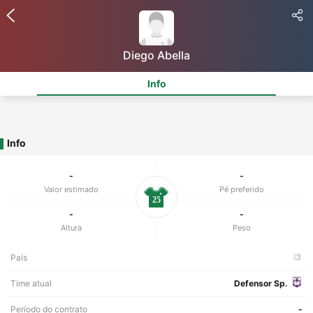
Diego Abella
Info
Info
-
-
Valor estimado
Pé preferido
25
-
-
Altura
Peso
País
Time atual
Defensor Sp.
Período do contrato
-