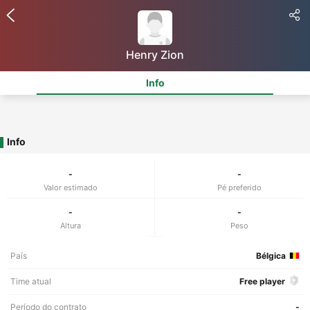
Henry Zion
Info
Info
-
-
Valor estimado
Pé preferido
-
-
Altura
Peso
País
Bélgica
Time atual
Free player
Período do contrato
-