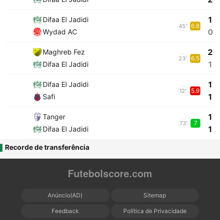
1
Difaa El Jadidi
6.8
45'
0
Wydad AC
2
Maghreb Fez
6.5
23'
1
Difaa El Jadidi
1
Difaa El Jadidi
5.9
12'
1
Safi
1
Tanger
7
73'
1
Difaa El Jadidi
Recorde de transferência
Futebolscore.com
Anúncio(AD)
Sitemap
Feedback
Política de Privacidade