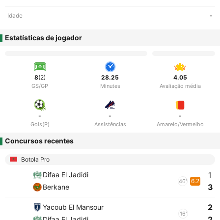
Idade
-
Estatísticas de jogador
8
(2)
28.25
4.05
GS/GP
Minutes
Avaliação média
-
-
-
Gols(P)
Assistências
Amarelo/Vermelho
Concursos recentes
Botola Pro
1
Difaa El Jadidi
6.2
46'
3
Berkane
2
Yacoub El Mansour
16'
2
Difaa El Jadidi