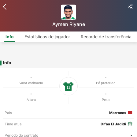
Aymen Riyane
Info
Estatísticas de jogador
Recorde de transferência
Info
-
-
Valor estimado
Pé preferido
13
-
-
Altura
Peso
País
Marrocos
Time atual
Difaa El Jadidi
Período do contrato
-