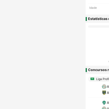
Idade
Estatísticas
Concursos r
Liga Prof
A
A
A
A