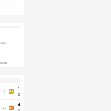
-
média
rmelho
1
6.7
2'
0
4
6.2
20'
0