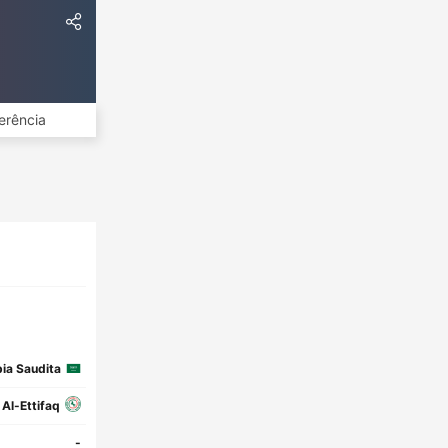
erência
ia Saudita
Al-Ettifaq
-