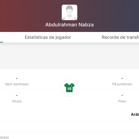
Abdulrahman Nabza
Estatísticas de jogador
Recorde de transf
-
-
Valor estimado
Pé preferido
60
-
-
Altura
Peso
Aráb
ntrato