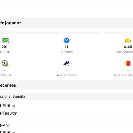
 de jogador
2
(0)
11
6.45
GS/GP
Minutes
Avaliação 
-
-
-
Gols(P)
Assistências
Amarelo/Ve
ecentes
issional Saudita
l-Ettifaq
l-Taawon
l-Ahli
l-Ettifaq