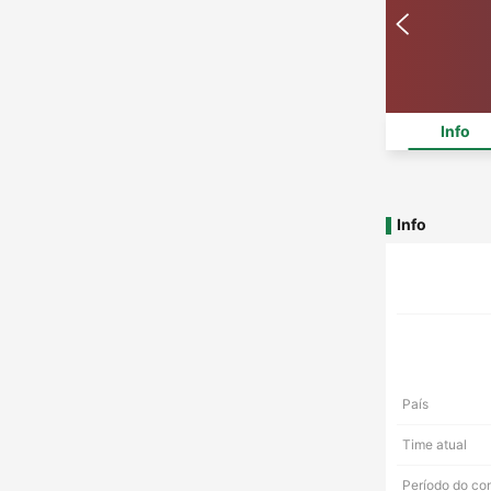
Info
Info
País
Time atual
Período do co