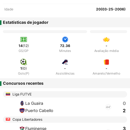
Idade
20(03-25-2006)
Estatísticas de jogador
14
(12)
72.36
-
GS/GP
Minutes
Avaliação média
1
(0)
-
-
Gols(P)
Assistências
Amarelo/Vermelho
Concursos recentes
Liga FUTVE
0
La Guaira
44'
2
Puerto Cabello
Copa Libertadores
3
Fluminense