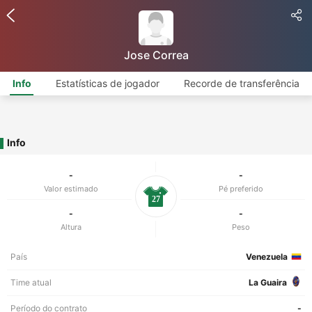
Jose Correa
Info
Estatísticas de jogador
Recorde de transferência
Info
-
-
Valor estimado
Pé preferido
27
-
-
Altura
Peso
País
Venezuela
Time atual
La Guaira
Período do contrato
-