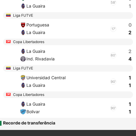
58'
1
La Guaira
Liga FUTVE
0
Portuguesa
17'
2
La Guaira
Copa Libertadores
2
La Guaira
60'
4
Ind. Rivadavia
Liga FUTVE
1
Universidad Central
90'
1
La Guaira
Copa Libertadores
1
La Guaira
90'
1
Bolivar
Recorde de transferência