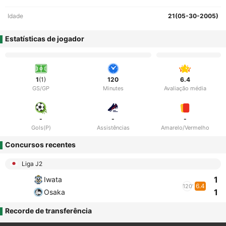
Idade
21(05-30-2005)
Estatísticas de jogador
1
(1)
120
6.4
GS/GP
Minutes
Avaliação média
-
-
-
Gols(P)
Assistências
Amarelo/Vermelho
Concursos recentes
Liga J2
1
Iwata
6.4
120'
1
Osaka
Recorde de transferência