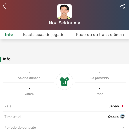
Noa Sekinuma
Info
Estatísticas de jogador
Recorde de transferência
Info
-
-
Valor estimado
Pé preferido
51
-
-
Altura
Peso
País
Japão
Time atual
Osaka
Período do contrato
-