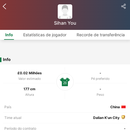
Sihan You
Info
Estatísticas de jogador
Recorde de transferência
Info
£0.02 Milhões
-
Valor estimado
Pé preferido
21
177 cm
-
Altura
Peso
País
China
Time atual
Dalian K'un City
Período do contrato
-