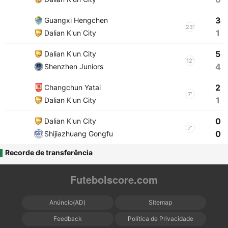
3
Guangxi Hengchen
23'
1
Dalian K'un City
5
Dalian K'un City
12'
4
Shenzhen Juniors
2
Changchun Yatai
7'
1
Dalian K'un City
0
Dalian K'un City
7'
0
Shijiazhuang Gongfu
Recorde de transferência
Futebolscore.com
Anúncio(AD)
Sitemap
Feedback
Política de Privacidade