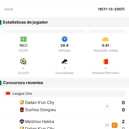
Idade
19(11-13-2007)
Estatísticas de jogador
10
(2)
28.9
0.61
GS/GP
Minutes
Avaliação média
-
-
-
Gols(P)
Assistências
Amarelo/Vermelho
Concursos recentes
League One
0
Dalian K'un City
8'
0
Suzhou Dongwu
2
Meizhou Hakka
6.1
35'
0
Dalian K'un City