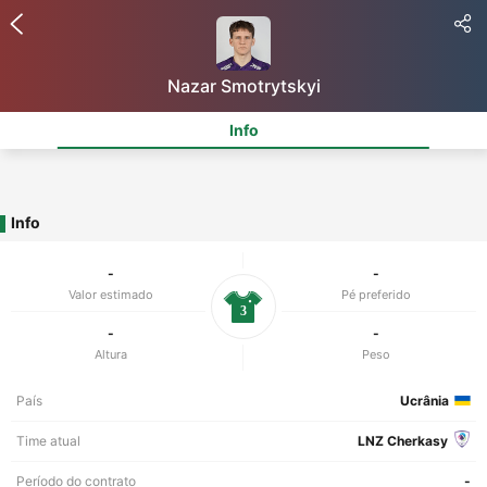
Nazar Smotrytskyi
Info
Info
-
-
Valor estimado
Pé preferido
3
-
-
Altura
Peso
País
Ucrânia
Time atual
LNZ Cherkasy
Período do contrato
-