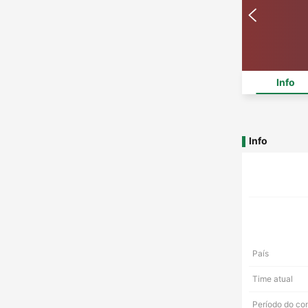
Info
Info
País
Time atual
Período do co