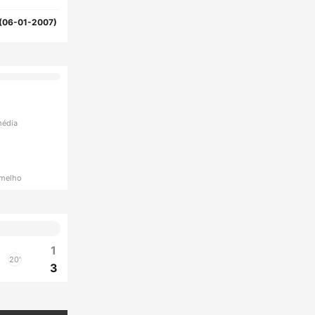
(06-01-2007)
média
rmelho
1
20'
3