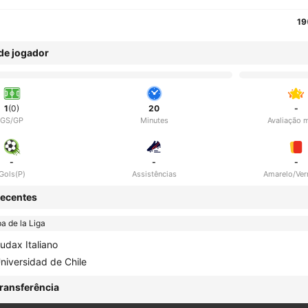
19
 de jogador
1
(0)
20
-
GS/GP
Minutes
Avaliação 
-
-
-
Gols(P)
Assistências
Amarelo/Ve
ecentes
a de la Liga
udax Italiano
niversidad de Chile
ransferência