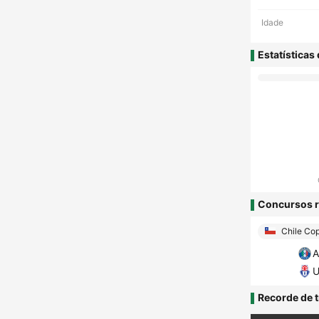
Idade
Estatísticas
Concursos r
Chile Cop
A
U
Recorde de t