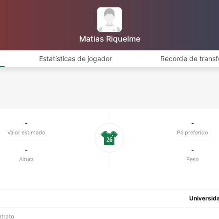
Matias Riquelme
Estatísticas de jogador
Recorde de transf
-
-
Valor estimado
Pé preferido
26
-
-
Altura
Peso
Universida
ntrato