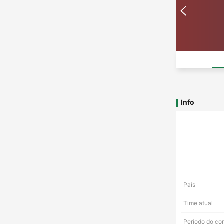
Info
País
Time atual
Período do co