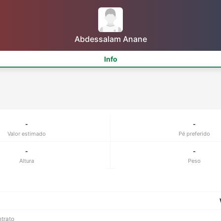
Abdessalam Anane
Info
-
-
Valor estimado
Pé preferido
-
-
Altura
Peso
ntrato