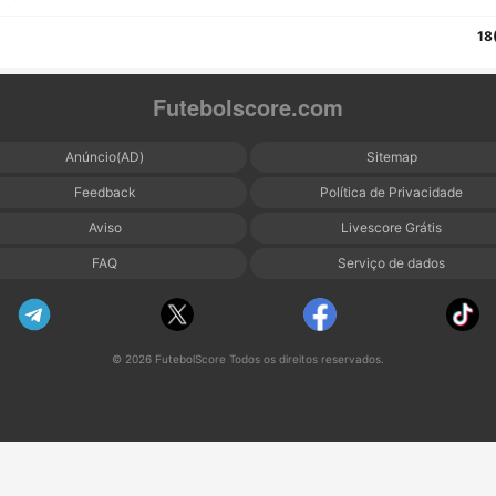
18
Futebolscore.com
Anúncio(AD)
Sitemap
Feedback
Política de Privacidade
Aviso
Livescore Grátis
FAQ
Serviço de dados
© 2026 FutebolScore Todos os direitos reservados.