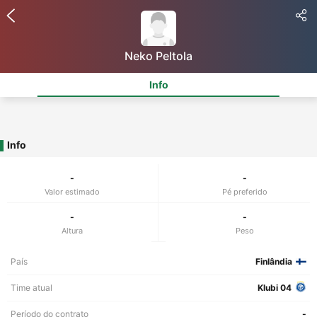
Neko Peltola
Info
Info
-
-
Valor estimado
Pé preferido
-
-
Altura
Peso
País
Finlândia
Time atual
Klubi 04
Período do contrato
-