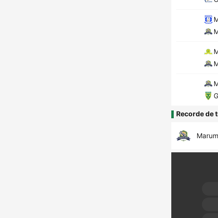
M
M
M
M
M
G
Recorde de t
Marumo