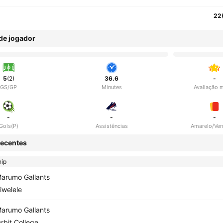
22
 de jogador
5
(2)
36.6
-
GS/GP
Minutes
Avaliação 
-
-
-
Gols(P)
Assistências
Amarelo/Ve
ecentes
hip
arumo Gallants
iwelele
arumo Gallants
rbit College