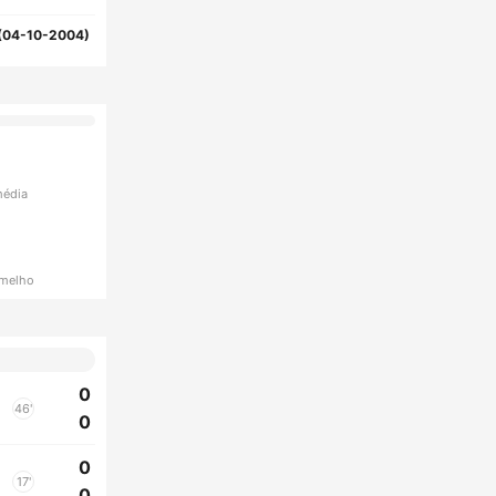
(04-10-2004)
média
rmelho
0
46'
0
0
17'
0