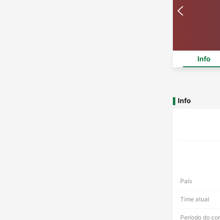
Info
Info
País
Time atual
Período do co