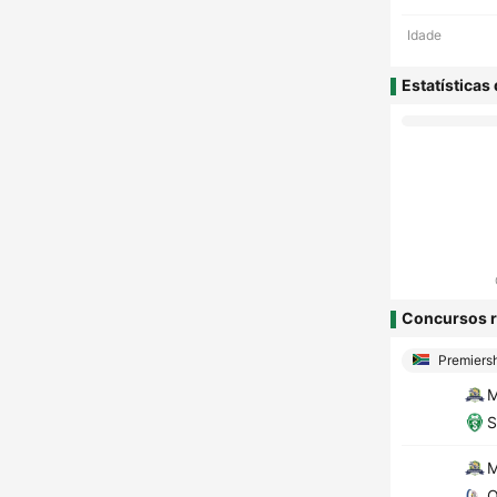
Idade
Estatísticas
Concursos r
Premiers
M
S
M
O