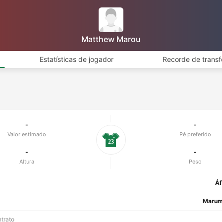
Matthew Marou
Estatísticas de jogador
Recorde de transf
-
-
Valor estimado
Pé preferido
23
-
-
Altura
Peso
Áf
Marum
ntrato