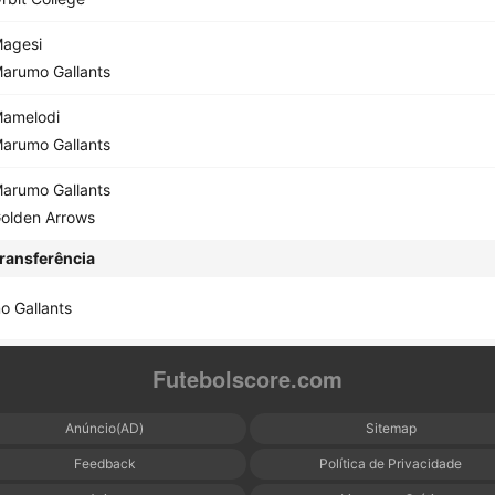
agesi
arumo Gallants
amelodi
arumo Gallants
arumo Gallants
olden Arrows
ransferência
 Gallants
Futebolscore.com
Anúncio(AD)
Sitemap
Feedback
Política de Privacidade