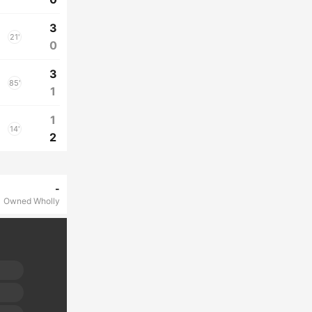
3
21'
0
3
85'
1
1
14'
2
-
Owned Wholly