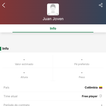
Juan Joven
Info
Info
-
-
Valor estimado
Pé preferido
-
-
Altura
Peso
País
Colômbia
Time atual
Free player
Período do contrato
-