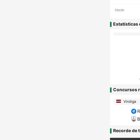
Idade
Estatísticas
Concursos r
Virsliga
R
B
Recorde de t