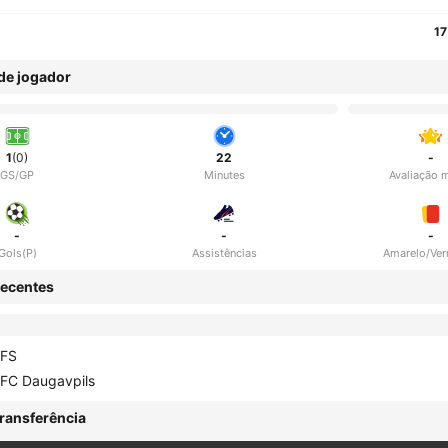
17
 de jogador
1
(0)
22
-
GS/GP
Minutes
Avaliação 
-
-
-
Gols(P)
Assistências
Amarelo/Ve
ecentes
FS
FC Daugavpils
ransferência