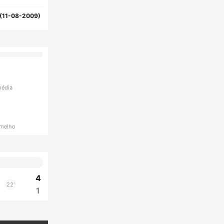
(11-08-2009)
média
rmelho
4
22'
1