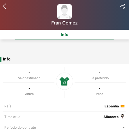
Fran Gomez
Info
Info
-
-
Valor estimado
Pé preferido
29
-
-
Altura
Peso
País
Espanha
Time atual
Albacete
Período do contrato
-