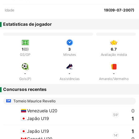
Idade
19(09-07-2007)
Estatísticas de jogador
1
(0)
3
6.7
GS/GP
Minutes
Avaliação média
-
-
-
Gols(P)
Assistências
Amarelo/Vermelho
Concursos recentes
Torneio Maurice Revello
0
Venezuela U20
59'
1
Japão U19
1
Japão U19
14'
Canadá U20