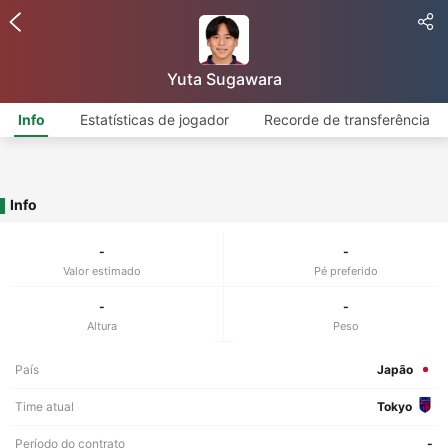
Yuta Sugawara
Info
Estatísticas de jogador
Recorde de transferência
Info
-
-
Valor estimado
Pé preferido
-
-
Altura
Peso
País
Japão
Time atual
Tokyo
Período do contrato
-