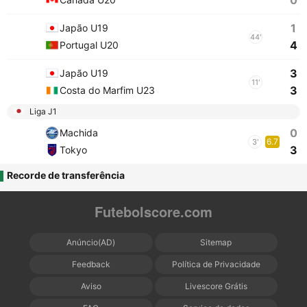
0
1
Japão U19
44'
4
Portugal U20
3
Japão U19
11'
3
Costa do Marfim U23
Liga J1
0
Machida
6.7
3'
3
Tokyo
Recorde de transferência
Futebolscore.com
Anúncio(AD)
Sitemap
Feedback
Política de Privacidade
Aviso
Livescore Grátis