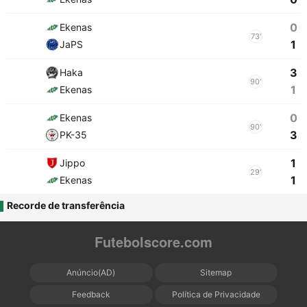
0
Ekenas
73'
1
JaPS
3
Haka
90'
1
Ekenas
0
Ekenas
90'
3
PK-35
1
Jippo
29'
1
Ekenas
Recorde de transferência
Futebolscore.com
Anúncio(AD)
Sitemap
Feedback
Política de Privacidade