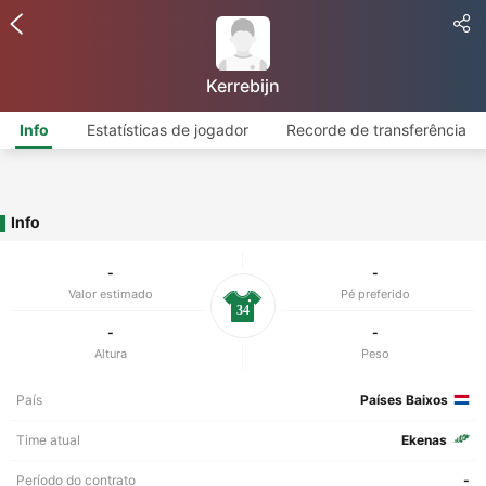
Kerrebijn
Info
Estatísticas de jogador
Recorde de transferência
Info
-
-
Valor estimado
Pé preferido
34
-
-
Altura
Peso
País
Países Baixos
Time atual
Ekenas
Período do contrato
-