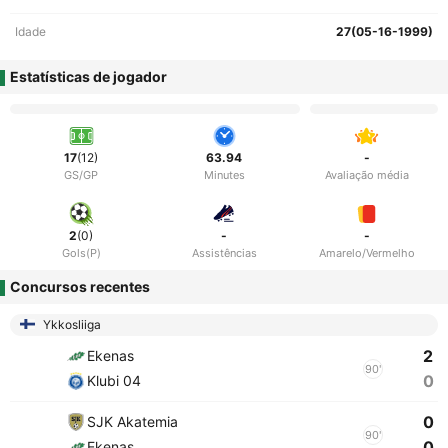
Idade
27(05-16-1999)
Estatísticas de jogador
17
(12)
63.94
-
GS/GP
Minutes
Avaliação média
2
(0)
-
-
Gols(P)
Assistências
Amarelo/Vermelho
Concursos recentes
Ykkosliiga
2
Ekenas
90'
0
Klubi 04
0
SJK Akatemia
90'
0
Ekenas