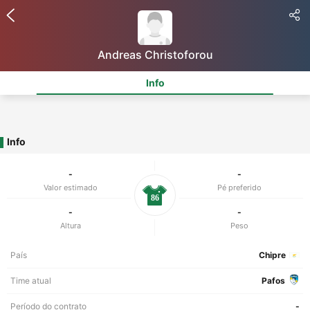
Andreas Christoforou
Info
Info
-
-
Valor estimado
Pé preferido
86
-
-
Altura
Peso
País
Chipre
Time atual
Pafos
Período do contrato
-