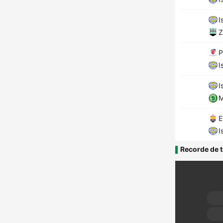
I
Z
P
I
I
M
E
I
Recorde de t