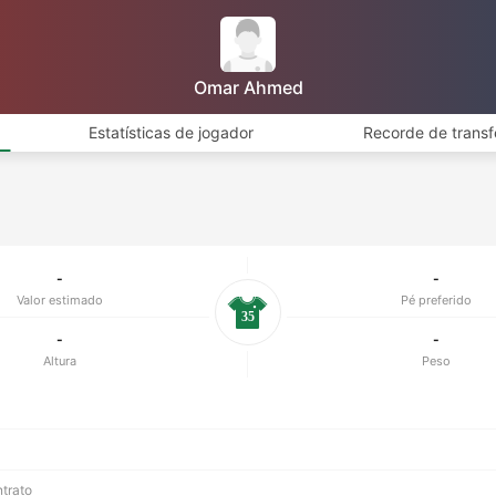
Omar Ahmed
Estatísticas de jogador
Recorde de transf
-
-
Valor estimado
Pé preferido
35
-
-
Altura
Peso
ntrato