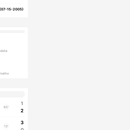
(07-15-2005)
média
rmelho
1
65'
2
3
13'
0