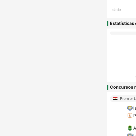
Idade
Estatísticas
Concursos r
Premier 
I
P
A
I