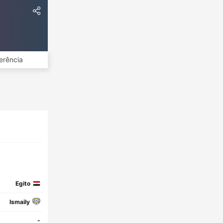
erência
Egito
Ismaily
-