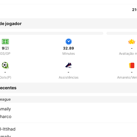
21
 de jogador
9
(2)
32.89
-
GS/GP
Minutes
Avaliação 
-
-
-
Gols(P)
Assistências
Amarelo/Ve
ecentes
League
smaily
harco
l-Ittihad
smaily