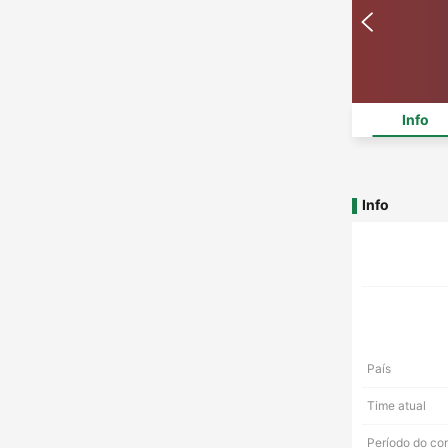
Info
Info
País
Time atual
Período do co