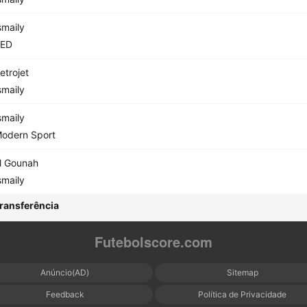
smaily
ED
etrojet
smaily
smaily
odern Sport
l Gounah
smaily
ransferência
Futebolscore.com
Anúncio(AD)
Sitemap
Feedback
Política de Privacidade