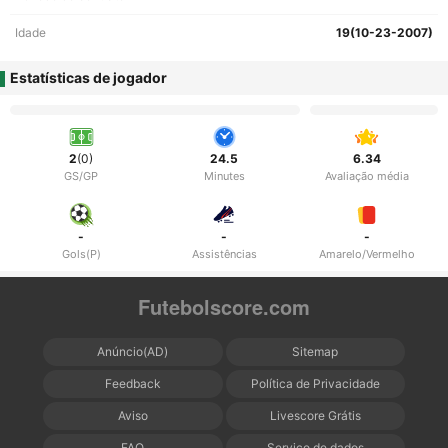
Idade
19(10-23-2007)
Estatísticas de jogador
2
(0)
24.5
6.34
GS/GP
Minutes
Avaliação média
-
-
-
Gols(P)
Assistências
Amarelo/Vermelho
Futebolscore.com
Anúncio(AD)
Sitemap
Feedback
Política de Privacidade
Aviso
Livescore Grátis
FAQ
Serviço de dados