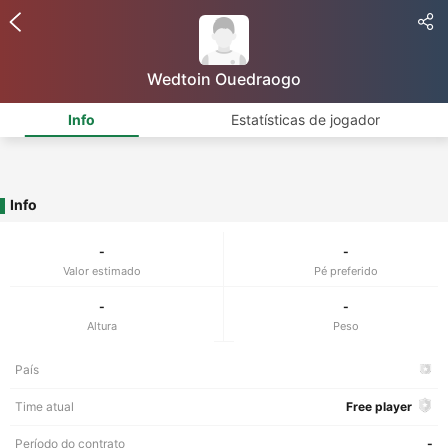
Wedtoin Ouedraogo
Info
Estatísticas de jogador
Info
-
-
Valor estimado
Pé preferido
-
-
Altura
Peso
País
Time atual
Free player
Período do contrato
-