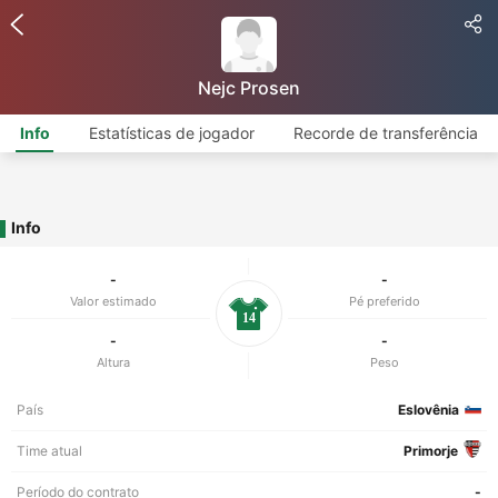
Nejc Prosen
Info
Estatísticas de jogador
Recorde de transferência
Info
-
-
Valor estimado
Pé preferido
14
-
-
Altura
Peso
País
Eslovênia
Time atual
Primorje
Período do contrato
-