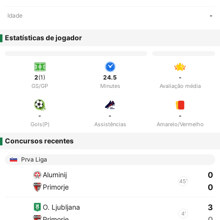
Idade
-
Estatísticas de jogador
2
(1)
24.5
-
GS/GP
Minutes
Avaliação média
-
-
-
Gols(P)
Assistências
Amarelo/Vermelho
Concursos recentes
Prva Liga
0
Aluminij
45'
0
Primorje
3
O. Ljubljana
4'
0
Primorje