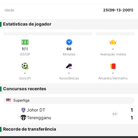
Idade
25(09-13-2001)
Estatísticas de jogador
1
(1)
66
-
GS/GP
Minutes
Avaliação média
-
-
-
Gols(P)
Assistências
Amarelo/Vermelho
Concursos recentes
Superliga
1
Johor DT
66'
1
Terengganu
Recorde de transferência