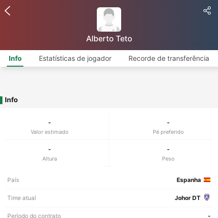
Alberto Teto
Info
Estatísticas de jogador
Recorde de transferência
Info
-
-
Valor estimado
Pé preferido
-
-
Altura
Peso
País
Espanha
Time atual
Johor DT
Período do contrato
-