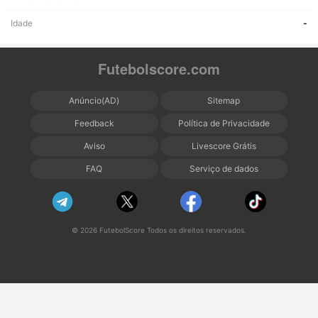
Idade
-
Futebolscore.com
Anúncio(AD)
Sitemap
Feedback
Política de Privacidade
Aviso
Livescore Grátis
FAQ
Serviço de dados
© 2026 FutebolScore Todos os direitos reservados.