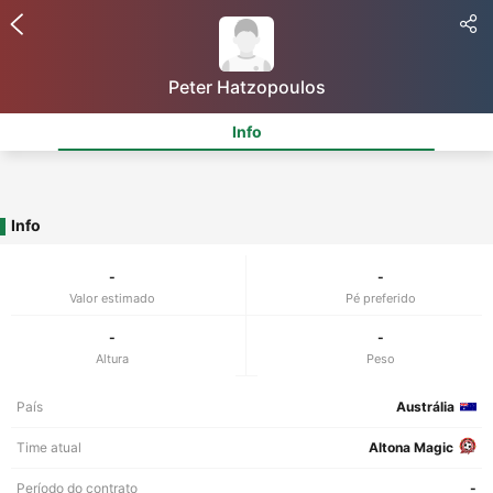
Peter Hatzopoulos
Info
Info
-
-
Valor estimado
Pé preferido
-
-
Altura
Peso
País
Austrália
Time atual
Altona Magic
Período do contrato
-