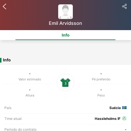
Emil Arvidsson
Info
Info
-
-
Valor estimado
Pé preferido
3
-
-
Altura
Peso
País
Suécia
Time atual
Hassleholms IF
Período do contrato
-