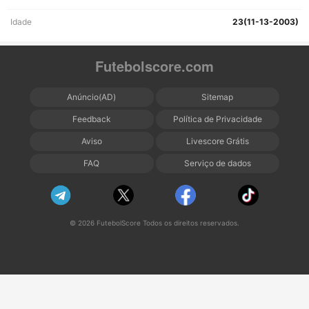
Idade
23(11-13-2003)
Futebolscore.com
Anúncio(AD)
Sitemap
Feedback
Política de Privacidade
Aviso
Livescore Grátis
FAQ
Serviço de dados
© 2026 FutebolScore Todos os direitos reservados.