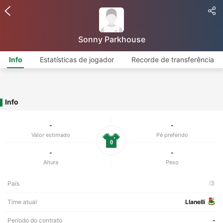
Sonny Parkhouse
Info
Estatísticas de jogador
Recorde de transferência
Info
-
-
Valor estimado
Pé preferido
0
-
-
Altura
Peso
País
Time atual
Llanelli
Período do contrato
-