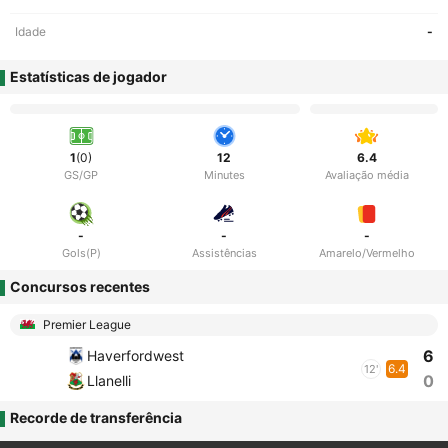
Idade
-
Estatísticas de jogador
1
(0)
12
6.4
GS/GP
Minutes
Avaliação média
-
-
-
Gols(P)
Assistências
Amarelo/Vermelho
Concursos recentes
Premier League
6
Haverfordwest
6.4
12'
0
Llanelli
Recorde de transferência